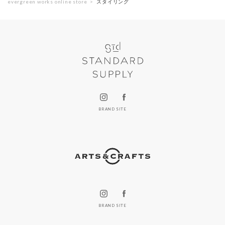
evergreen works online store
スタイリング
BRAND SITE
BRAND SITE