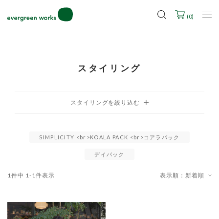
LINE ID連携ですぐに使える500ポイントをプレゼント！
2027年ご入学用ランドセル受注会スケジュール
(
0
)
スタイリング
SIMPLICITY <br>KOALA PACK <br>コアラパック
デイパック
1
件中
1
-
1
件表示
表示順：新着順