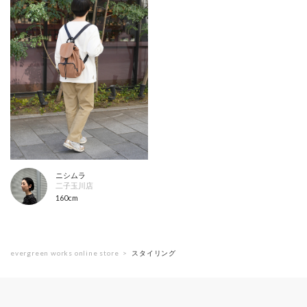
ニシムラ
二子玉川店
160cm
evergreen works online store
スタイリング