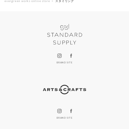
evergreen works online store
スタイリング
BRAND SITE
BRAND SITE