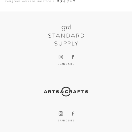
evergreen works online store
スタイリング
BRAND SITE
BRAND SITE