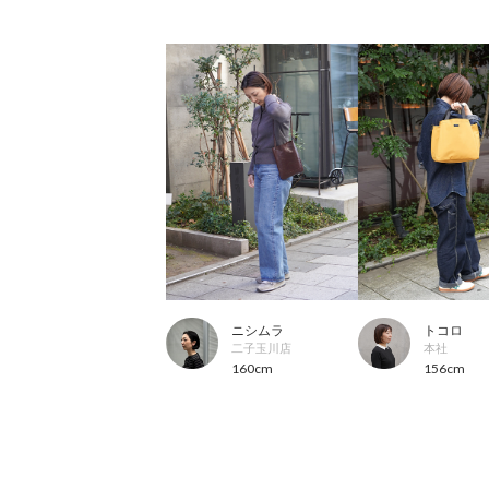
ニシムラ
トコロ
二子玉川店
本社
160cm
156cm