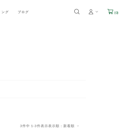
リング
ブログ
(
0
)
3
件中
1
-
3
件表示
表示順：新着順