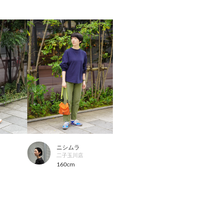
ニシムラ
二子玉川店
160cm