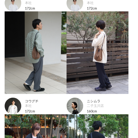
本社
本社
172cm
172cm
コウグチ
ニシムラ
本社
二子玉川店
172cm
160cm