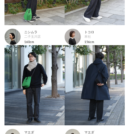
ニシムラ
トコロ
二子玉川店
本社
160cm
156cm
マエダ
マエダ