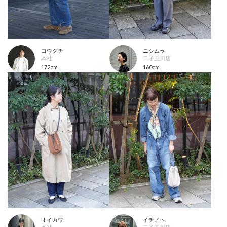
コウグチ
ニシムラ
本社
二子玉川店
172cm
160cm
オイカワ
イチノヘ