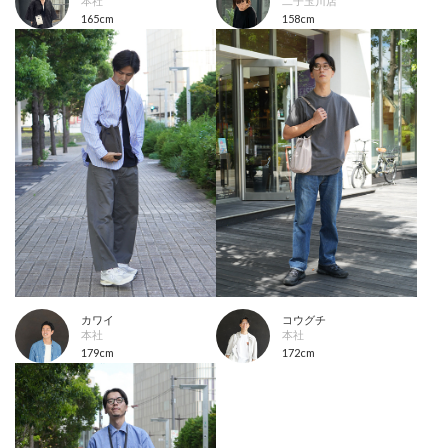
本社
二子玉川店
165cm
158cm
カワイ
コウグチ
本社
本社
179cm
172cm