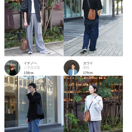
イチノヘ
カワイ
二子玉川店
本社
158cm
179cm