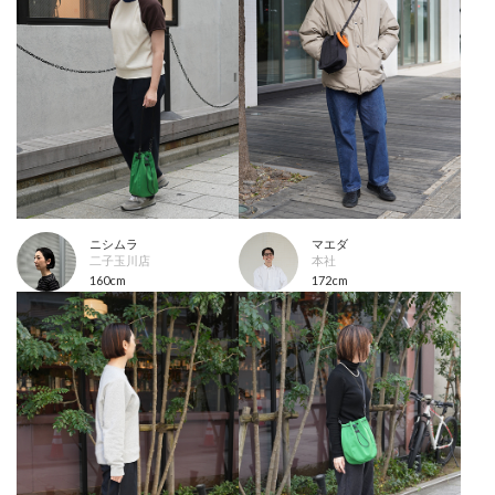
ニシムラ
マエダ
二子玉川店
本社
160cm
172cm