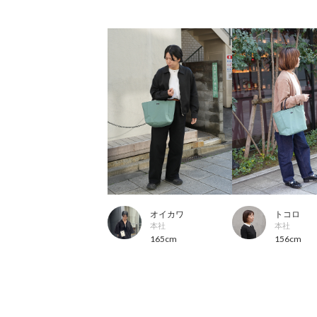
オイカワ
トコロ
本社
本社
165cm
156cm