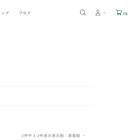
リング
ブログ
(
0
)
2
件中
1
-
2
件表示
表示順：新着順