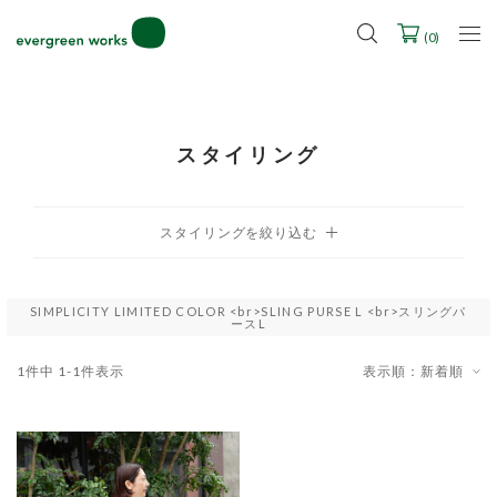
LINE ID連携ですぐに使える500ポイントをプレゼント！
2027年ご入学用ランドセル受注会スケジュール
(
0
)
スタイリング
SIMPLICITY LIMITED COLOR <br>SLING PURSE L <br>スリングパ
ースL
1
件中
1
-
1
件表示
表示順：新着順