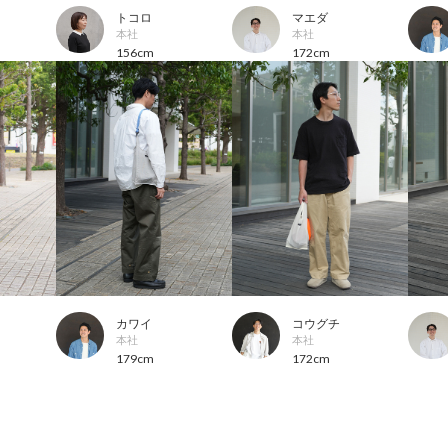
トコロ
マエダ
本社
本社
156cm
172cm
カワイ
コウグチ
本社
本社
179cm
172cm