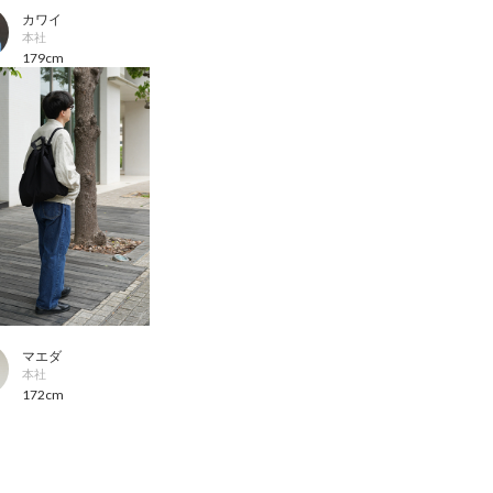
カワイ
本社
179cm
マエダ
本社
172cm