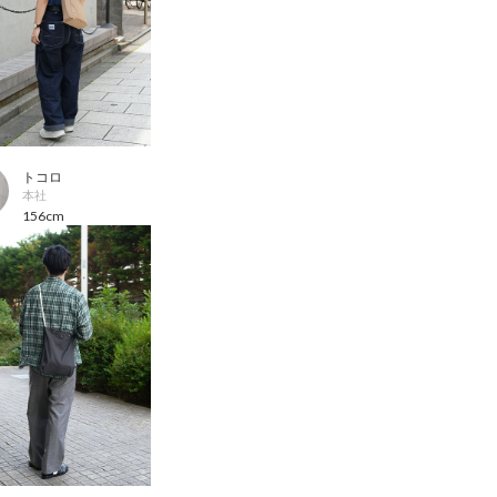
トコロ
本社
156cm