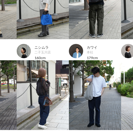
ニシムラ
カワイ
二子玉川店
本社
160cm
179cm