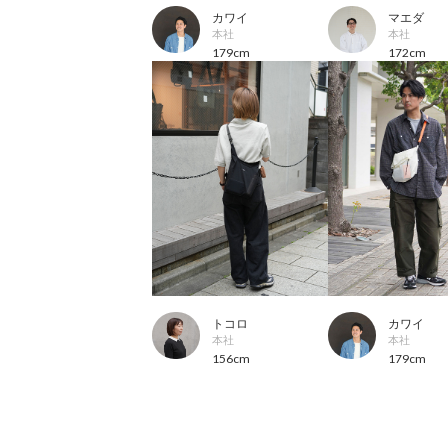
カワイ
マエダ
本社
本社
179cm
172cm
トコロ
カワイ
本社
本社
156cm
179cm