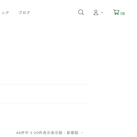
リング
ブログ
(
0
)
66
件中
1
-
20
件表示
表示順：新着順