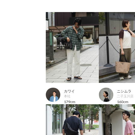
カワイ
ニシムラ
本社
二子玉川店
179cm
160cm