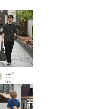
マエダ
本社
172cm