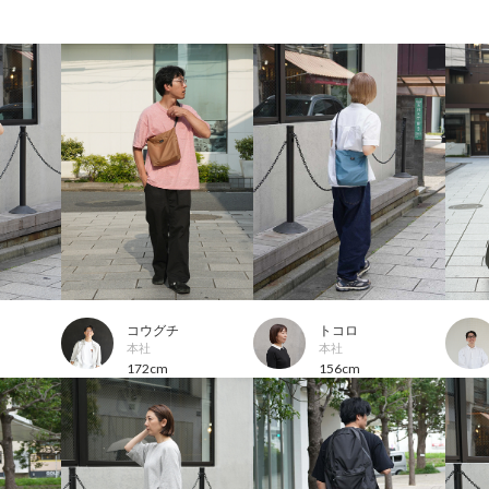
コウグチ
トコロ
本社
本社
172cm
156cm