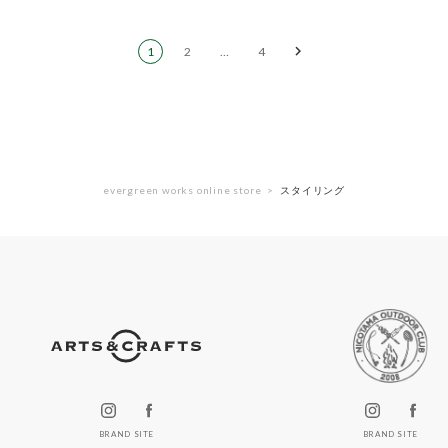
1
2
…
4
evergreen works online store
スタイリング
BRAND SITE
BRAND SITE