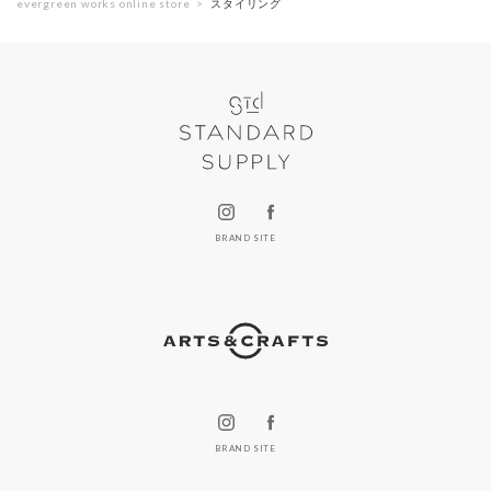
evergreen works online store
スタイリング
BRAND SITE
BRAND SITE