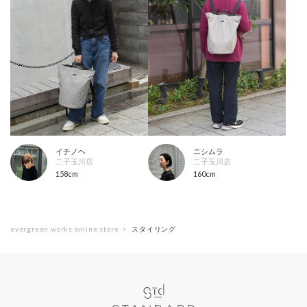
イチノヘ
ニシムラ
二子玉川店
二子玉川店
158cm
160cm
evergreen works online store
スタイリング