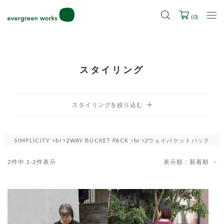
LINE ID連携ですぐに使える500ポイントをプレゼント！
2027年ご入学用ランドセル受注会スケジュール
(
0
)
スタイリング
SIMPLICITY <br>2WAY BUCKET PACK <br>2ウェイバケットパック
2
件中
1
-
2
件表示
表示順：新着順