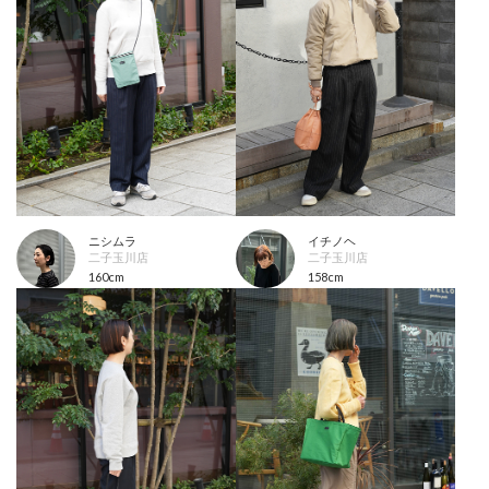
ニシムラ
イチノヘ
二子玉川店
二子玉川店
160cm
158cm