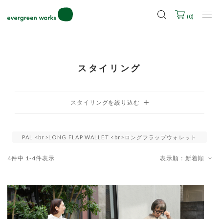
LINE ID連携ですぐに使える500ポイントをプレゼント！
2027年ご入学用ランドセル受注会スケジュール
(
0
)
スタイリング
PAL <br>LONG FLAP WALLET <br>ロングフラップウォレット
4
件中
1
-
4
件表示
表示順：新着順