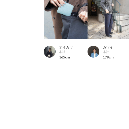
オイカワ
カワイ
本社
本社
165cm
179cm