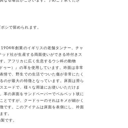
異なる場合がございます。予めご了承くださ
ギボシで留められます。
1904年創業のイギリスの老舗タンナー、チャ
テッド社が生産する両面使いができる吟付きス
す。アフリカに広く生息するウシ科の動物
ードゥー）』の革を使用しています。吟面は非常
表情で、野生での生活でついた傷が非常にたく
るのが最大の特徴となっています。床面は滑ら
スエードで、様々な用途にお使いいただけま
、革の床面をサンドペーパーでベルベット状に
ことですが、クードゥーのそれはキメが細かく
徴です。このアイテムは床面を表側にし、吟面
ます。
鍮製です。