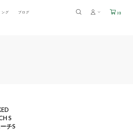
リング
ブログ
(
0
)
KED
CH S
ーチS