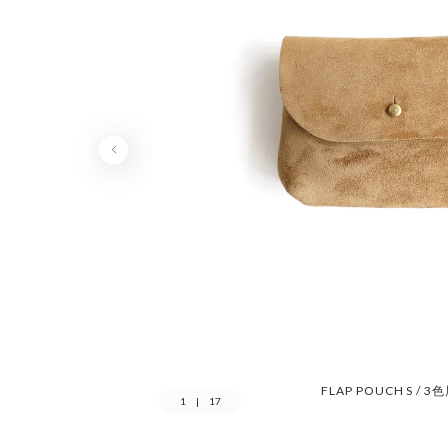
FLAP POUCH S / 3
1
|
17