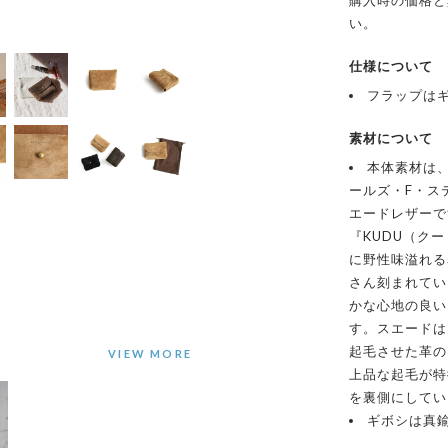
購入時の価格と
い。
仕様について
フラップは
素材について
本体素材は、
ールズ・F・ス
エードレザーで
『KUDU（ク
に野性味溢れる
さん刻まれてい
かな心地の良い
す。スエードは
起毛させた革の
上品な起毛が特
を裏側にしてい
ギボシは真