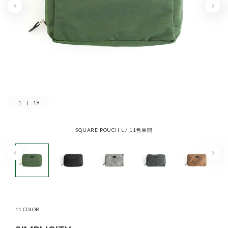
1
|
19
SQUARE POUCH L / 11色展開
11 COLOR