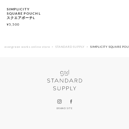
SIMPLICITY
SQUARE POUCH L
スクエアポーチL
¥
5,500
evergreen works online store
STANDARD SUPPLY
SIMPLICITY SQUARE 
BRAND SITE