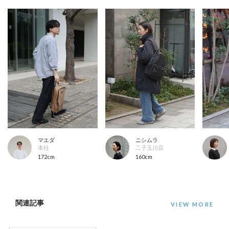
マエダ
ニシムラ
本社
二子玉川店
172cm
160cm
関連記事
VIEW MORE