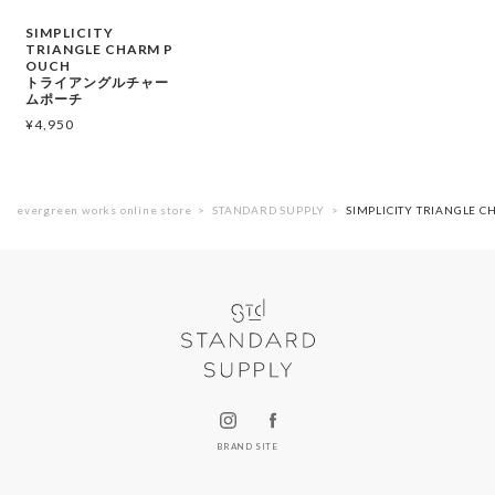
SIMPLICITY
TRIANGLE CHARM P
OUCH
トライアングルチャー
ムポーチ
¥
4,950
evergreen works online store
STANDARD SUPPLY
SIMPLICITY TRIANG
BRAND SITE