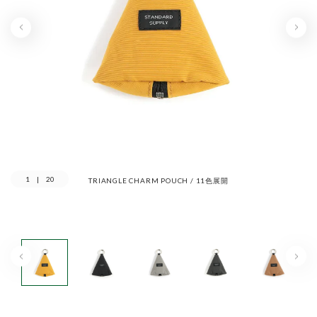
1
|
20
TRIANGLE CHARM POUCH / 11色展開