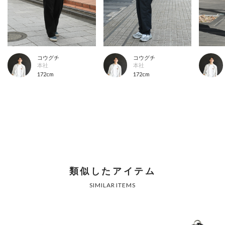
コウグチ
コウグチ
本社
本社
172cm
172cm
類似したアイテム
SIMILAR ITEMS