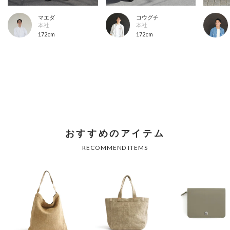
マエダ
コウグチ
本社
本社
172cm
172cm