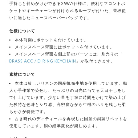
手持ちと斜めがけができる2WAY仕様に、便利なフロントポ
ケットやキーチェーンが付けられるループが付いた、普段使
いに適したニュースペーパーバッグです。
仕様について
本体前側にポケットを付けています。
メインスペース背面にはポケットを付けています。
メインスペース背面右側上部のパーツには、別売りの「
BRASS ACC / D RING KEYCHAIN
」が取付できます。
素材について
本体は珍しいリネンの国産帆布生地を使用しています。職
人が手作業で染色し、たっぷりの日光に当てる天日干しをし
て仕上げています。少ない量を丁寧に時間をかけて染め上げ
た独特な色味とシワ感、高密度ながら生機のハリを残した柔
らかさが特徴です。
古き時代のディティールを再現した国産の銅製リベットを
使用しています。銅の経年変化が楽しめます。