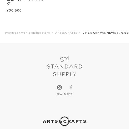
グ
¥
30,800
evergreen works online store
ARTS&CRAFTS
LINEN CANVAS NEWSPAP
BRAND SITE