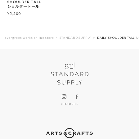
SHOULDER TALL
ショルダートール
¥
5,500
evergreen works online store
STANDARD SUPPLY
DAILY SHOULDER TA
BRAND SITE