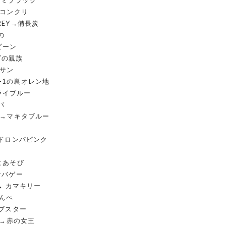
スミブラック
Y→コンクリ
GREY→備長炭
の
.ビーン
ブの親族
ワサン
A-1の裏オレン地
ライブルー
バ
UE→マキタブルー
K→ドロンパピンク
→よあそび
→サバゲー
X → カマキリー
もんぺ
 ロブスター
IX→赤の女王