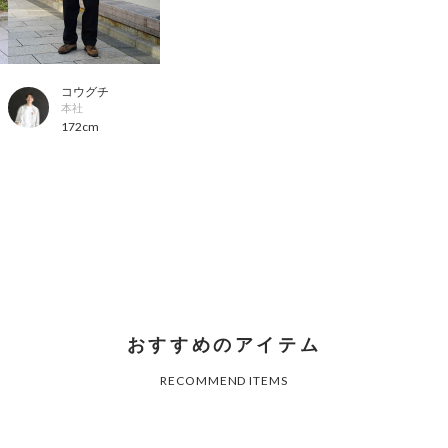
コウグチ
本社
172cm