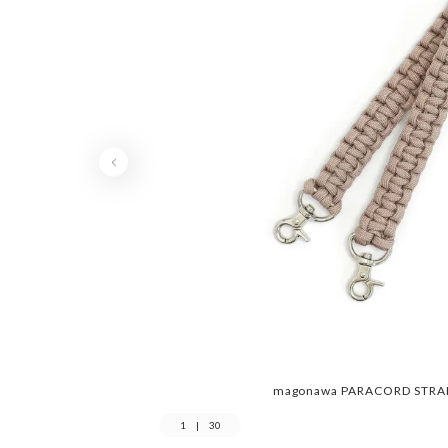
magonawa PARACORD STRA
1
|
30