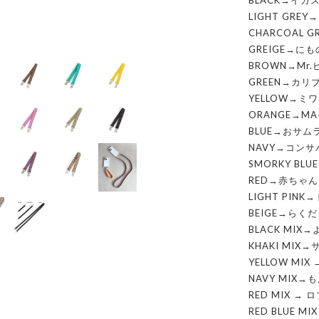
BLACK→イカ
LIGHT GRE
CHARCOAL 
GREIGE→にも
BROWN→Mr
GREEN→カリ
YELLOW→ミ
ORANGE→M
BLUE→おサム
NAVY→コンサ
SMORKY BL
RED→赤ちゃん
LIGHT PIN
BEIGE→らくだ
BLACK MIX
KHAKI MIX
YELLOW MI
NAVY MIX→
RED MIX →
RED BLUE M