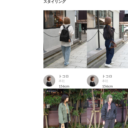
スタイリング
トコロ
トコロ
本社
本社
156cm
156cm