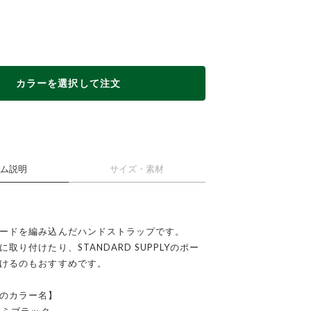
カラーを選択して注文
ム説明
サイズ・素材
ードを編み込んだハンドストラップです。
取り付けたり、STANDARD SUPPLYのポー
けるのもおすすめです。
CK
L
のカラー名】