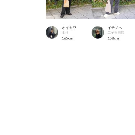
オイカワ
イチノヘ
本社
二子玉川店
165cm
158cm