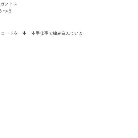
 サガノトス
→ うつぼ
トコードを一本一本手仕事で編み込んでいま