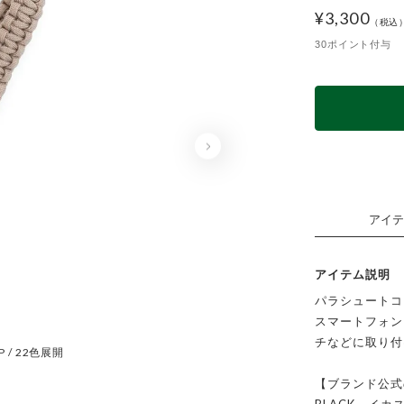
¥
3,300
30ポイント付与
アイテ
アイテム説明
パラシュートコ
スマートフォンに
チなどに取り付
P / 22色展開
BLA
【ブランド公式