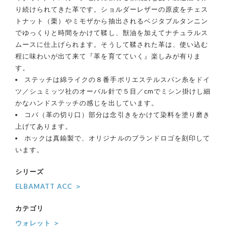
り続けられてきた革です。ショルダーレザーの原皮をチェス
トナット（栗）やミモザから抽出されるベジタブルタンニン
でゆっくりと時間をかけて鞣し、獣油を加えてナチュラルス
ムースに仕上げられます。そうして鞣された革は、使い込む
程に味わいが出て来て『革を育てていく』楽しみが有りま
す。
ステッチは綿ライクの８番手ポリエステルスパン糸をドイ
ツ／シュミッツ社のオーバル針で５目／cmでミシン掛けし細
かなハンドステッチの感じを出しています。
コバ（革の切り口）部分は念引きをかけて染料を塗り磨き
上げてあります。
ホックは真鍮製で、オリジナルのブランドロゴを刻印して
います。
シリーズ
ELBAMATT ACC ＞
カテゴリ
ウォレット ＞