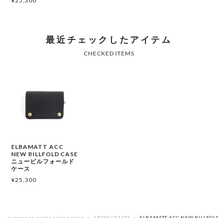
¥
25,300
ELBAMATT ACC
NEW BILLFOLD CASE
ニュービルフォールド
ケース
¥
25,300
evergreen works online store
ARTS&CRAFTS
ELBAMATT ACC NEW BIL