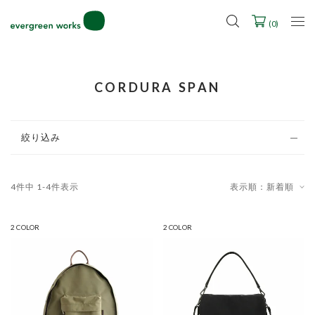
LINE ID連携ですぐに使える500ポイントをプレゼント！
2027年ご入学用ランドセル受注会スケジュール
(
0
)
CORDURA SPAN
絞り込み
4
件中
1
-
4
件表示
表示順：新着順
2 COLOR
2 COLOR