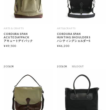
ARTS & CRAFTS
ARTS&CRAFTS
CORDURA SPAN
CORDURA SPAN
ACUTE DAYPACK
HUNTING SHOULDER S
アキュートデイパック
ハンティングショルダーS
¥
49,500
¥
46,200
2 COLOR
2 COLOR
SOLD OUT