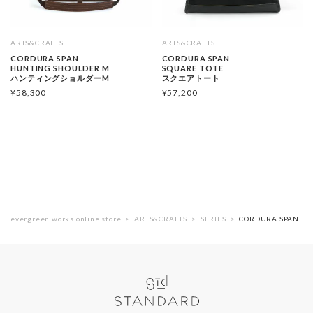
ARTS&CRAFTS
ARTS&CRAFTS
CORDURA SPAN
CORDURA SPAN
HUNTING SHOULDER M
SQUARE TOTE
ハンティングショルダーM
スクエアトート
¥
58,300
¥
57,200
evergreen works online store
ARTS&CRAFTS
SERIES
CORDURA SPAN