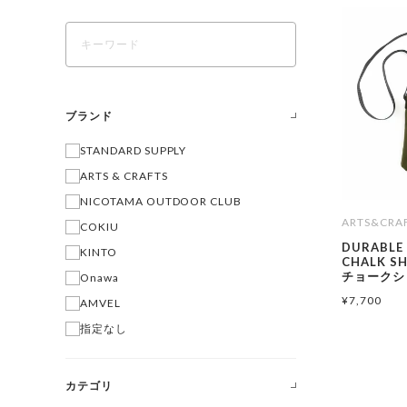
ブランド
STANDARD SUPPLY
ARTS & CRAFTS
NICOTAMA OUTDOOR CLUB
ARTS&CRA
COKIU
DURABLE
KINTO
CHALK S
チョークシ
Onawa
¥
7,700
AMVEL
指定なし
カテゴリ