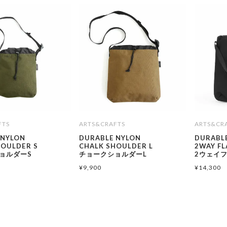
FTS
ARTS&CRAFTS
ARTS&CR
 NYLON
DURABLE NYLON
DURABL
HOULDER S
CHALK SHOULDER L
2WAY F
ョルダーS
チョークショルダーL
2ウェイ
¥
9,900
¥
14,300