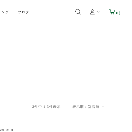
リング
ブログ
(
0
)
3
件中
1
-
3
件表示
表示順：新着順
SOLD OUT