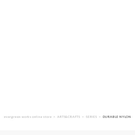
evergreen works online store
ARTS&CRAFTS
SERIES
DURABLE NYLON