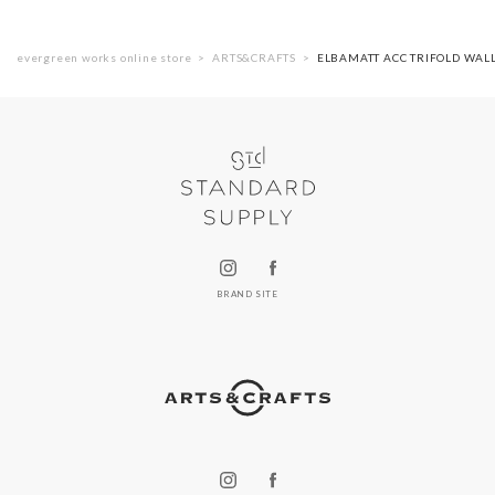
evergreen works online store
ARTS&CRAFTS
ELBAMATT ACC TRIFOLD
BRAND SITE