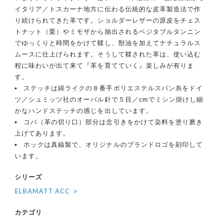
イタリア／トスカーナ地方に伝わる伝統的な皮革製造法で作
り続けられてきた革です。ショルダーレザーの原皮をチェス
トナット（栗）やミモザから抽出されるベジタブルタンニン
でゆっくりと時間をかけて鞣し、獣油を加えてナチュラルス
ムースに仕上げられます。そうして鞣された革は、使い込む
程に味わいが出て来て『革を育てていく』楽しみが有りま
す。
ステッチは綿ライクの８番手ポリエステルスパン糸をドイ
ツ／シュミッツ社のオーバル針で５目／cmでミシン掛けし細
かなハンドステッチの感じを出しています。
コバ（革の切り口）部分は念引きをかけて染料を塗り磨き
上げてあります。
ホックは真鍮製で、オリジナルのブランドロゴを刻印して
います。
シリーズ
ELBAMATT ACC ＞
カテゴリ