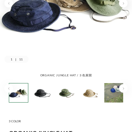
1
|
11
ORGANIC JUNGLE HAT / ３色展開
3 COLOR