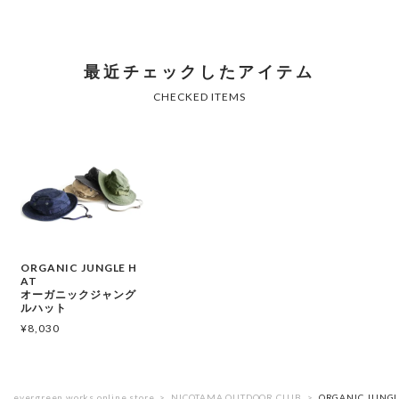
ORGANIC JUNGLE H
AT
オーガニックジャング
ルハット
¥
8,030
evergreen works online store
NICOTAMA OUTDOOR CLUB
ORGANIC JU