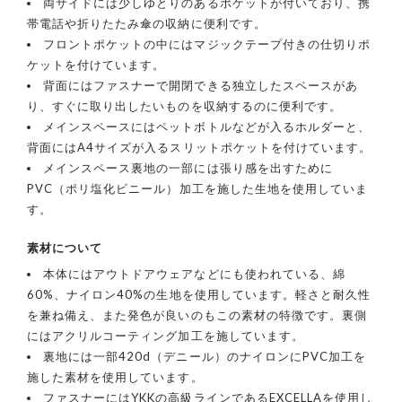
両サイドには少しゆとりのあるポケットが付いており、携
帯電話や折りたたみ傘の収納に便利です。
フロントポケットの中にはマジックテープ付きの仕切りポ
ケットを付けています。
背面にはファスナーで開閉できる独立したスペースがあ
り、すぐに取り出したいものを収納するのに便利です。
メインスペースにはペットボトルなどが入るホルダーと、
背面にはA4サイズが入るスリットポケットを付けています。
メインスペース裏地の一部には張り感を出すために
PVC（ポリ塩化ビニール）加工を施した生地を使用していま
す。
素材について
本体にはアウトドアウェアなどにも使われている、綿
60%、ナイロン40%の生地を使用しています。軽さと耐久性
を兼ね備え、また発色が良いのもこの素材の特徴です。裏側
にはアクリルコーティング加工を施しています。
裏地には一部420d（デニール）のナイロンにPVC加工を
施した素材を使用しています。
ファスナーにはYKKの高級ラインであるEXCELLAを使用し