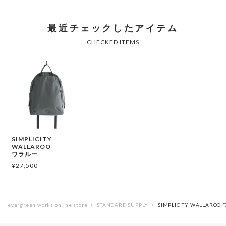
SIMPLICITY
WALLAROO
ワラルー
¥
27,500
evergreen works online store
STANDARD SUPPLY
SIMPLICITY WALLARO