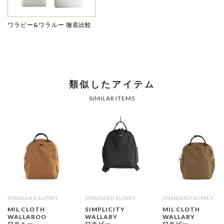
ワラビー&ワラルー 徹底比較
類似したアイテム
SIMILAR ITEMS
STANDARD SUPPLY
STANDARD SUPPLY
STANDARD SUPPLY
MIL CLOTH
SIMPLICITY
MIL CLOTH
WALLAROO
WALLABY
WALLABY