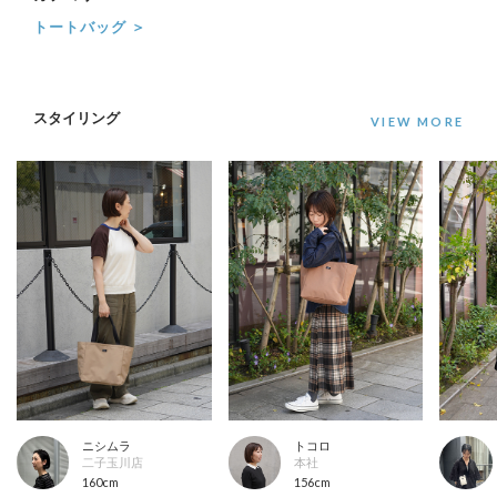
トートバッグ ＞
スタイリング
ニシムラ
トコロ
二子玉川店
本社
160cm
156cm