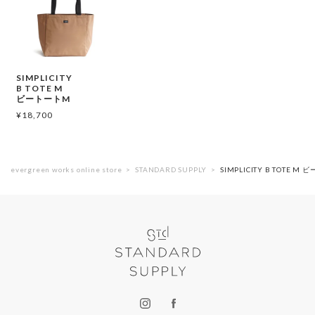
SIMPLICITY
B TOTE M
ビートートM
¥
18,700
evergreen works online store
STANDARD SUPPLY
SIMPLICITY B TOTE M