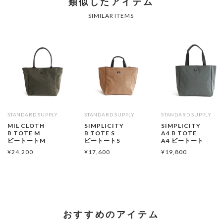
類似したアイテム
SIMILAR ITEMS
STANDARD SUPPLY
STANDARD SUPPLY
STANDARD SUPPLY
MIL CLOTH
SIMPLICITY
SIMPLICITY
B TOTE M
B TOTE S
A4 B TOTE
ビートートM
ビートートS
A4 ビートート
¥
24,200
¥
17,600
¥
19,800