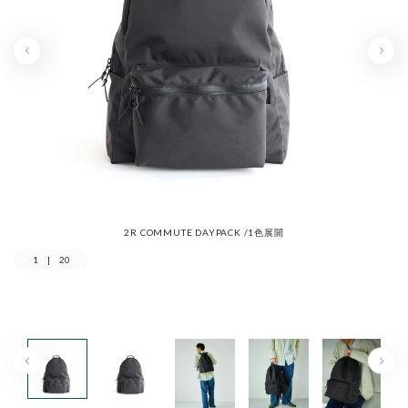
2R COMMUTE DAYPACK /1色展開
1
|
20