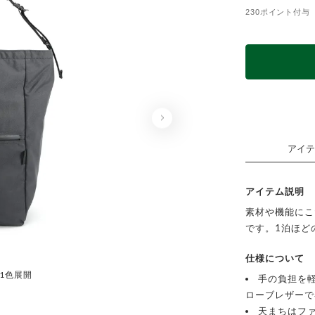
230ポイント付与
アイテ
アイテム説明
素材や機能にこ
です。1泊ほど
仕様について
/ 1色展開
BLA
手の負担を
ローブレザーで
天まちはフ