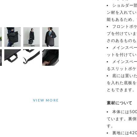
ショルダー
ン材を入れてい
能もあるため、
フロントポ
プを付けていま
さのあるものも
メインスペ
ットを付けてい
メインスペ
るスリットポケ
底には置い
を入れた底板を
ともできます。
素材について
本体には50
ています。裏側
す。
裏地には42