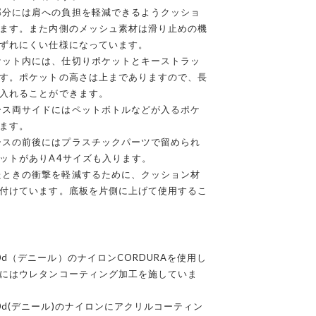
部分には肩への負担を軽減できるようクッショ
ます。また内側のメッシュ素材は滑り止めの機
モデ
ずれにくい仕様になっています。
ケット内には、仕切りポケットとキーストラッ
す。ポケットの高さは上までありますので、長
入れることができます。
ース両サイドにはペットボトルなどが入るポケ
ます。
ースの前後にはプラスチックパーツで留められ
ットがありA4サイズも入ります。
たときの衝撃を軽減するために、クッション材
付けています。底板を片側に上げて使用するこ
0d（デニール）のナイロンCORDURAを使用し
にはウレタンコーティング加工を施していま
0d(デニール)のナイロンにアクリルコーティン