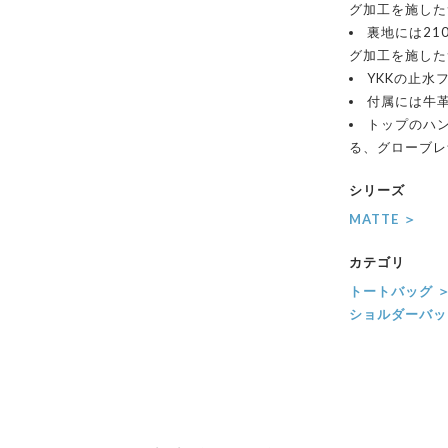
グ加工を施した
裏地には21
グ加工を施した
YKKの止水
付属には牛
トップのハ
る、グローブレ
シリーズ
MATTE ＞
カテゴリ
トートバッグ 
ショルダーバッ