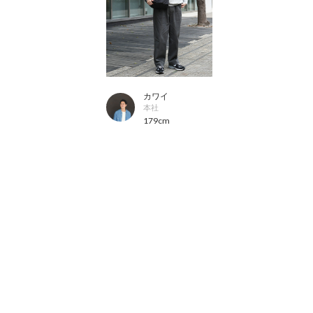
カワイ
本社
179cm