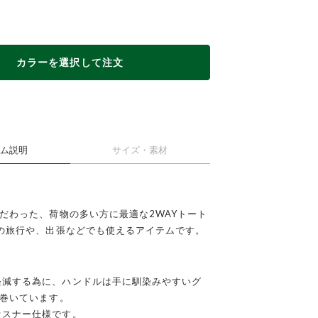
カラーを選択して注文
ム説明
サイズ・素材
だわった、荷物の多い方に最適な2WAYトート
の旅行や、出張などでも使えるアイテムです。
CK
軽減する為に、ハンドルは手に馴染みやすいグ
巻いています。
ァスナー仕様です。