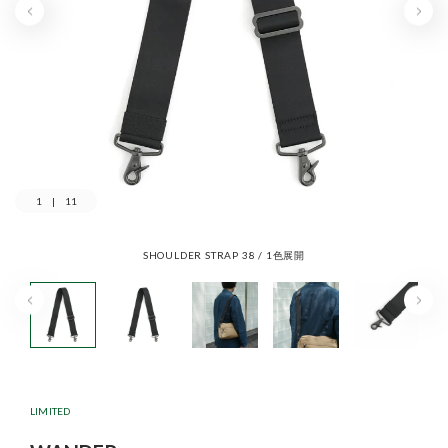
1
|
11
SHOULDER STRAP 38 / 1色展開
LIMITED