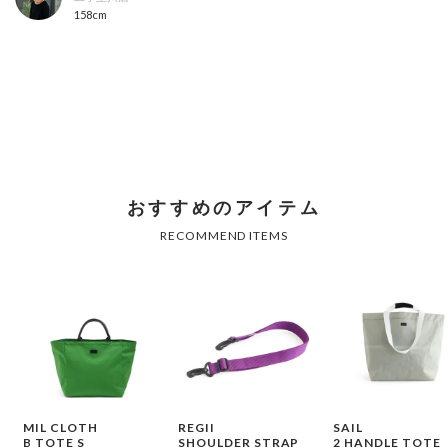
158cm
MIL CLOTH
REGII
SAIL
B TOTE S
SHOULDER STRAP
2 HANDLE TOTE