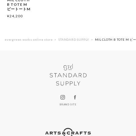
B TOTE M
ビートートM
¥
24,200
evergreen works online store
STANDARD SUPPLY
MIL CLOTH B TOTE M
BRAND SITE