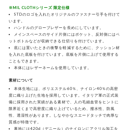
※MIL CLOTHシリーズ 限定仕様
STDのロゴを入れたオリジナルのファスナー引手を付けて
います。
ハンドルのグローブレザーを長めにしています。
メインスペースのサイド片側にはポケット、反対側にはペ
ットボトルなどが収納できる仕切りを付けています。
底には置いたときの衝撃を軽減するために、クッション材
を入れた底板を付けています。底板を片側に上げて使用する
こともできます。
本体にはレザーネームを使用しています。
素材について
本体生地には、ポリエステル60％、ナイロン40％の高密
度に織り上げた生地を採用しています。イタリア軍の正式装
備に採用された実績がある素材で、人の毛細血管をヒントに
限界近くまで高密度に織り上げているため、撥水性、防風
性、透湿性があります。しなやかなスエードタッチで肉厚な
質感が特徴です。
裏地には420d（デニール）のナイロンにアクリル加工を