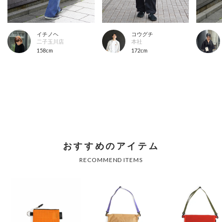
イチノヘ
コウグチ
二子玉川店
本社
158cm
172cm