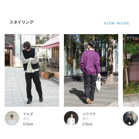
スタイリング
マエダ
コウグチ
本社
本社
172cm
172cm