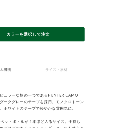
カラーを選択して注文
ム説明
サイズ・素材
ピュラーな柄の一つであるHUNTER CAMO
ダークグレーのテープを採用。モノクロトーン
、ホワイトのテープで軽やかな雰囲気に。
RD×WHITE
HUNTER 
0mlペットボトルが４本ほど入るサイズ。手持ち