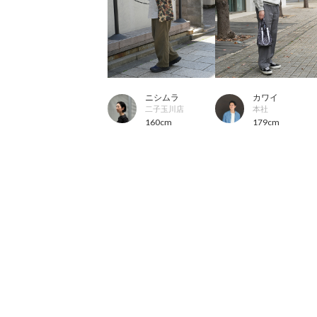
ニシムラ
カワイ
二子玉川店
本社
160cm
179cm