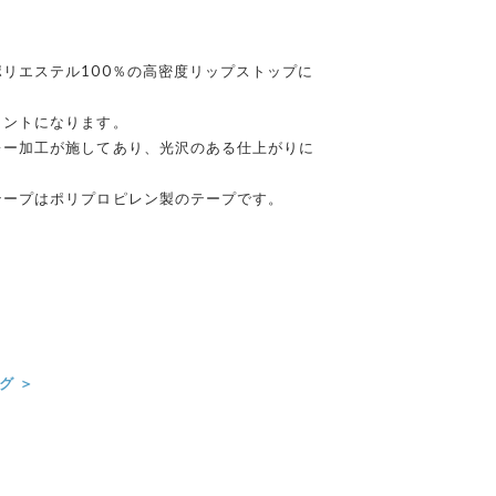
リエステル100％の高密度リップストップに
リントになります。
レー加工が施してあり、光沢のある仕上がりに
テープはポリプロピレン製のテープです。
＞
グ ＞