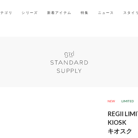
2027年ご入学用ランドセル受注会スケジュール
カテゴリ
シリーズ
新着アイテム
特集
ニュース
スタイ
NEW
LIMITED
REGII LIM
KIOSK
キオスク