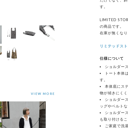
だけでなく、斜
す。
LIMITED 
の商品です。
在庫が無くなり
リミテッドスト
仕様について
ショルダー
トート本体
す。
本体底にス
物が傾きにくく
ショルダー
ッグやベルトな
ショルダー
も取り付けるこ
ご家庭で洗