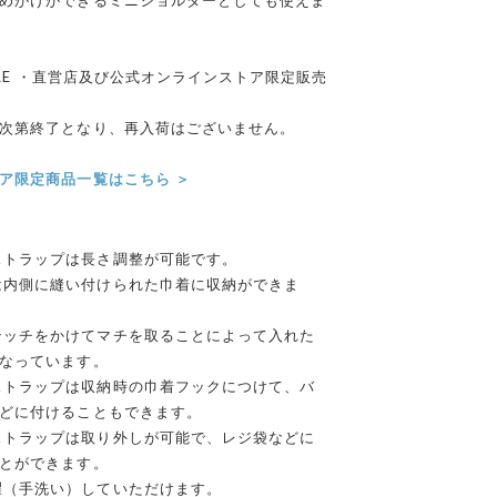
めがけができるミニショルダーとしても使えま
STORE ・直営店及び公式オンラインストア限定販売
次第終了となり、再入荷はございません。
ア限定商品一覧はこちら ＞
ストラップは長さ調整が可能です。
は内側に縫い付けられた巾着に収納ができま
テッチをかけてマチを取ることによって入れた
なっています。
ストラップは収納時の巾着フックにつけて、バ
どに付けることもできます。
ストラップは取り外しが可能で、レジ袋などに
とができます。
濯（手洗い）していただけます。