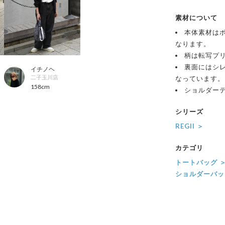
素材について
本体素材はポ
なります。
柄は転写プ
裏面にはシ
イチノヘ
二子玉川店
なっています。
158cm
ショルダー
シリーズ
REGII ＞
カテゴリ
トートバッグ 
ショルダーバッ