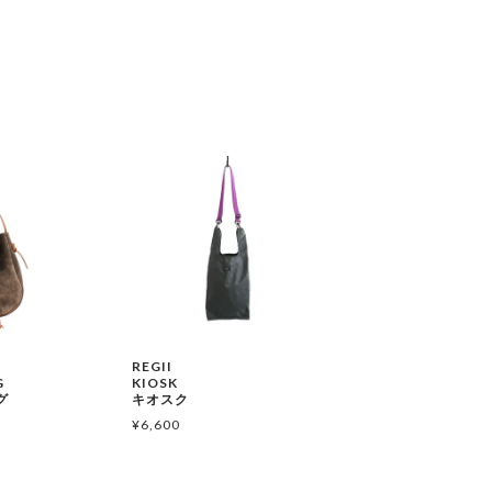
REGII
G
KIOSK
グ
キオスク
¥
6,600