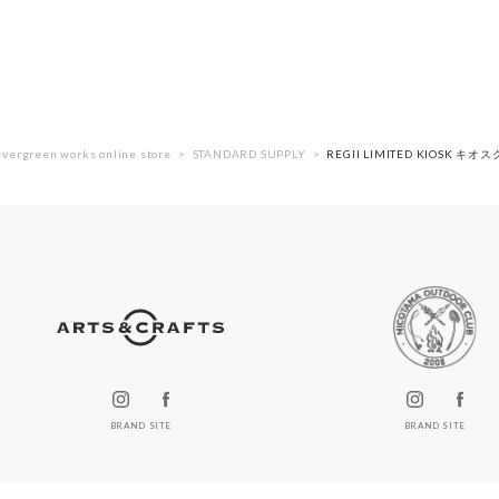
evergreen works online store
STANDARD SUPPLY
REGII LIMITED KIOSK キオス
BRAND SITE
BRAND SITE