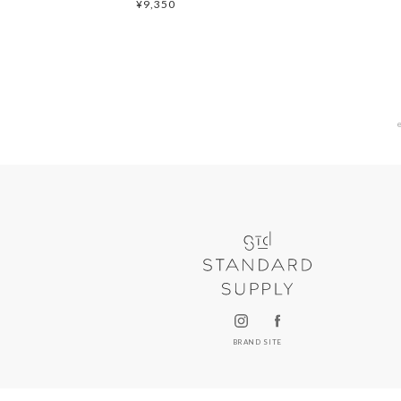
¥
9,350
BRAND SITE