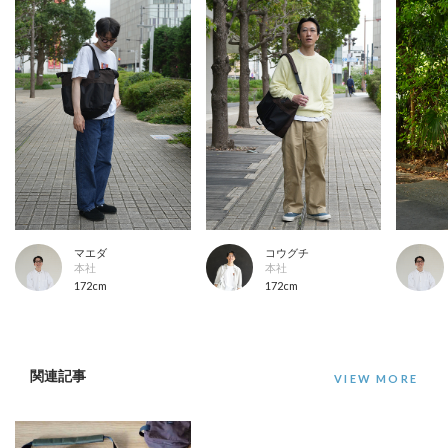
マエダ
コウグチ
本社
本社
172cm
172cm
関連記事
VIEW MORE