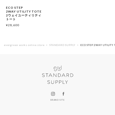
ECO STEP
2WAY UTILITY TOTE
2ウェイユーティリティ
トート
¥
28,600
evergreen works online store
STANDARD SUPPLY
ECO STEP 2WAY UTI
BRAND SITE