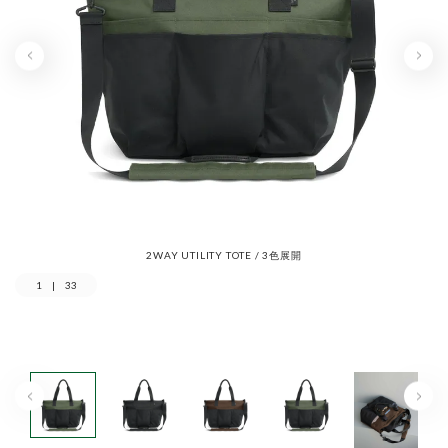
2WAY UTILITY TOTE / 3色展開
1
|
33