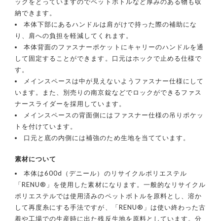
ックをとっていますのでペットボトルなど厚みのある物も収
納できます。
本体下部にあるハンドルは肩がけで持った際の補助にな
り、肩への負担を軽減してくれます。
本体背面のファスナーポケットにキャリーのハンドルを通
して固定することができます。口元はホックで止める仕様で
す。
メインスペースは中が見えないようファスナー仕様にして
います。また、別売りの南京錠などでロックができるファス
ナースライダーを採用しています。
メインスペースの背面側にはファスナー仕様の吊りポケッ
トを付けています。
口元と底の内側には補強のため生地を当てています。
素材について
本体は600d（デニール）のリサイクルポリエステル
「RENU®」を使用した素材になります。一般的なリサイクル
ポリエステルでは使用済みのペットボトルを原料とし、溶か
して再度糸にする手法ですが、「RENU®」は使い終わった古
着や工場での生産時に出た残反生地を原料としています。分