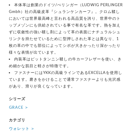
本体革は創業のドイツ/ぺリンガー（LUDWIG PERLINGER
Gmbh）社の高級皮革『シュランケンカーフ』。クロム鞣し
においては世界最高峰と言われる高品質を誇り、世界中のト
ップメゾンにも供給されている事で有名な革です。熱を加え
ずに収斂性の強い鞣し剤によって革の表面にナチュラルシュ
リンクを持たせているために型押しされた革とは異なり、1
枚の革の中でも部位によってシボが大きかったり深かったり
様々な表情が出ています。
内装革はピットタンニン鞣しの牛カーフレザーを使い、き
め細かな肌目と軽さが特徴です。
ファスナーにはYKKの高級ラインであるEXCELLAを使用し
ています。磨きをかけることで通常ファスナーよりも光沢感
があり、滑りが良くなっています。
シリーズ
GRACE ＞
カテゴリ
ウォレット ＞