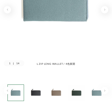
1
|
14
L ZIP LONG WALLET / 4色展開