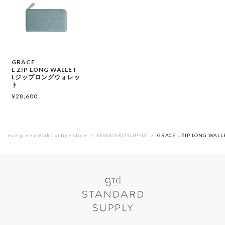
GRACE
L ZIP LONG WALLET
Lジップロングウォレッ
ト
¥
28,600
evergreen works online store
STANDARD SUPPLY
GRACE L ZIP LONG 