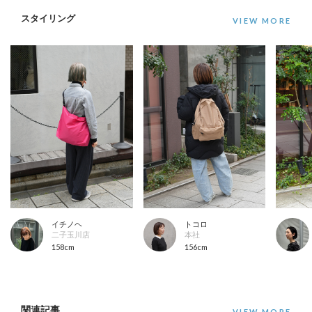
スタイリング
イチノヘ
トコロ
二子玉川店
本社
158cm
156cm
関連記事
VIEW MORE