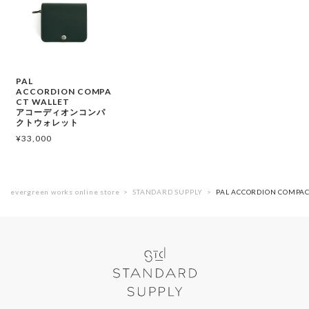
PAL
ACCORDION COMPA
CT WALLET
アコーディオンコンパ
クトウォレット
¥
33,000
evergreen works online store
STANDARD SUPPLY
PAL ACCORDION CO