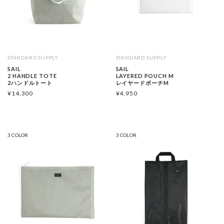
STANDARD SUPPLY
STANDARD SUPPLY
SAIL
SAIL
2 HANDLE TOTE
LAYERED POUCH M
2ハンドルトート
レイヤードポーチM
¥
14,300
¥
4,950
3 COLOR
3 COLOR