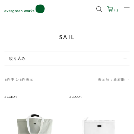
2027年ご入学用ランドセル受注会スケジュール
(
0
)
SAIL
絞り込み
6
件中
1
-
6
件表示
表示順：新着順
3 COLOR
3 COLOR