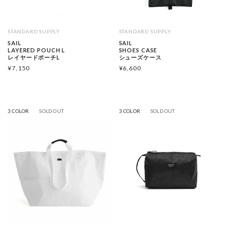
STANDARD SUPPLY
STANDARD SUPPLY
SAIL
SAIL
LAYERED POUCH L
SHOES CASE
レイヤードポーチL
シューズケース
¥
7,150
¥
6,600
3 COLOR
SOLD OUT
3 COLOR
SOLD OUT