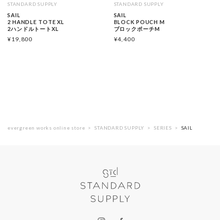
STANDARD SUPPLY
STANDARD SUPPLY
SAIL
SAIL
2 HANDLE TOTE XL
BLOCK POUCH M
2ハンドルトートXL
ブロックポーチM
¥
19,800
¥
4,400
evergreen works online store
STANDARD SUPPLY
SERIES
SAIL