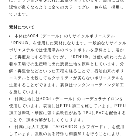
認性が良くなるように全てのカラーでグレー色を統一採用し
ています。
素材について
本体は600d（デニール）のリサイクルポリエステル
「RENU®」を使用した素材になります。一般的なリサイクル
ポリエステルでは使用済みのペットボトルを原料とし、溶か
して再度糸にする手法ですが、「RENU®」は使い終わった古
着や工場での生産時に出た残反生地を原料としています。分
解・再重合などといった工程を経ることで、石油由来のポリ
エステルと比較してもクオリティが劣らないポリエステルを
生産することができます。裏側はウレタンコーティング加工
を施しています。
付属生地には500d（デニール）のコーデュラナイロンを
使用しています。表面にはPTPU加工を施しています。PTPU
加工は摩耗・摩擦に強く柔軟性がある TPUにPVCを配合する
ことで、加水分解がしにくくなリます。
付属には人工皮革「TAFGARD®（タフガード）」を使用
しています。強度のある特殊な樹脂加工を行うことにより、