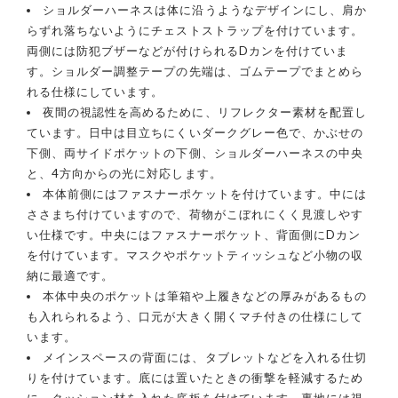
ショルダーハーネスは体に沿うようなデザインにし、肩か
らずれ落ちないようにチェストストラップを付けています。
両側には防犯ブザーなどが付けられるDカンを付けていま
す。ショルダー調整テープの先端は、ゴムテープでまとめら
れる仕様にしています。
夜間の視認性を高めるために、リフレクター素材を配置し
ています。日中は目立ちにくいダークグレー色で、かぶせの
下側、両サイドポケットの下側、ショルダーハーネスの中央
と、4方向からの光に対応します。
本体前側にはファスナーポケットを付けています。中には
ささまち付けていますので、荷物がこぼれにくく見渡しやす
い仕様です。中央にはファスナーポケット、背面側にDカン
を付けています。マスクやポケットティッシュなど小物の収
納に最適です。
本体中央のポケットは筆箱や上履きなどの厚みがあるもの
も入れられるよう、口元が大きく開くマチ付きの仕様にして
います。
メインスペースの背面には、タブレットなどを入れる仕切
りを付けています。底には置いたときの衝撃を軽減するため
に、クッション材を入れた底板を付けています。裏地には視