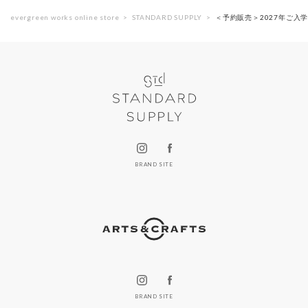
evergreen works online store
STANDARD SUPPLY
＜予約販売＞2027年ご入
BRAND SITE
BRAND SITE