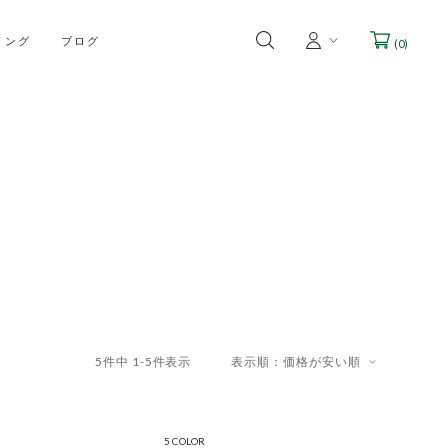
リング
ブログ
(
0
)
5
件中
1
-
5
件表示
表示順：価格が安い順
5 COLOR