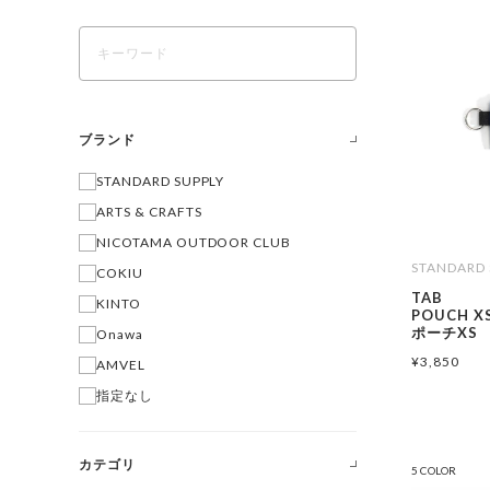
ブランド
STANDARD SUPPLY
ARTS & CRAFTS
NICOTAMA OUTDOOR CLUB
STANDARD 
COKIU
TAB
KINTO
POUCH X
ポーチXS
Onawa
¥
3,850
AMVEL
指定なし
カテゴリ
5 COLOR