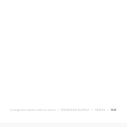
evergreen works online store
STANDARD SUPPLY
SERIES
TAB