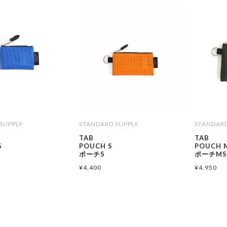
SUPPLY
STANDARD SUPPLY
STANDARD
TAB
TAB
S
POUCH S
POUCH 
ポーチS
ポーチM
¥
4,400
¥
4,950