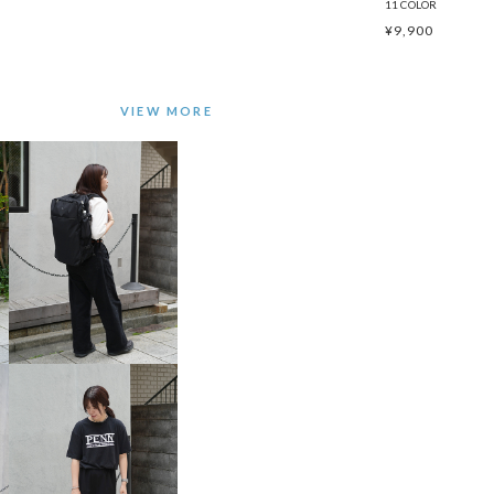
11 COLOR
¥
9,900