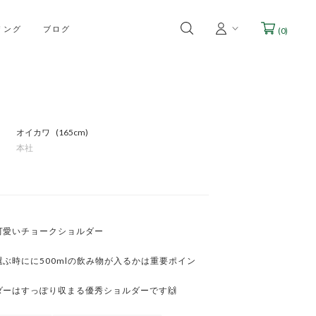
リング
ブログ
(
0
)
オイカワ
165cm
本社
愛いチョークショルダー

ぶ時にに500mlの飲み物が入るかは重要ポイン
ダーはすっぽり収まる優秀ショルダーです🙌