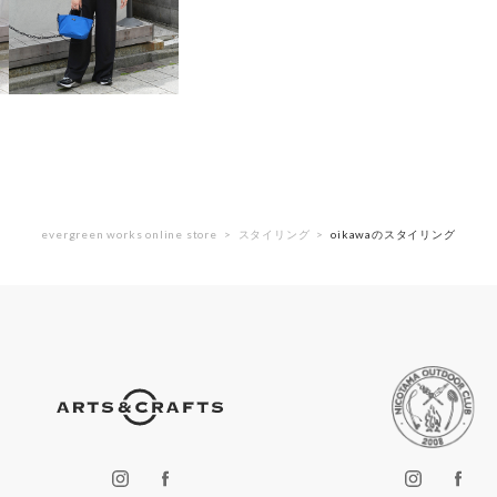
evergreen works online store
スタイリング
oikawaのスタイリング