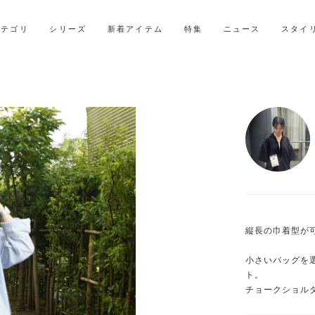
LINE ID連携ですぐに使える500ポイントをプレゼント！
2027年ご入学用ランドセル受注会スケジュール
カテゴリ
シリーズ
新着アイテム
特集
ニュース
スタイ
縦長の巾着型が可
小さいバッグを選
ト。

チョークショル