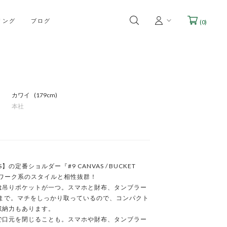
リング
ブログ
(
0
)
カワイ
179cm
本社
S】の定番ショルダー『#9 CANVAS / BUCKET 
』はワーク系のスタイルと相性抜群！

は吊りポケットが一つ。スマホと財布、タンブラー
籍まで。マチをしっかり取っているので、コンパクト
納力もあります。

で口元を閉じることも。スマホや財布、タンブラー