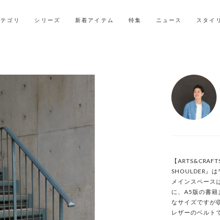
LINE ID連携ですぐに使える500ポイントをプレゼント！
2027年ご入学用ランドセル受注会スケジュール
カテゴリ
シリーズ
新着アイテム
特集
ニュース
スタイ
【ARTS&CRAFT
SHOULDER
メインスペース
に、A5版の書
なサイズですが収
レザーのベルト