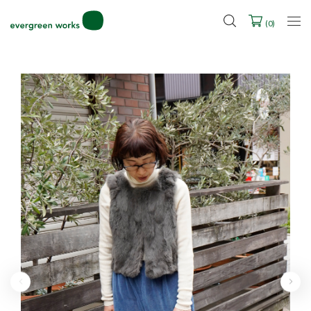
LINE ID連携ですぐに使える500ポイントをプレゼント！
2027年ご入学用ランドセル受注会スケジュール
(
0
)