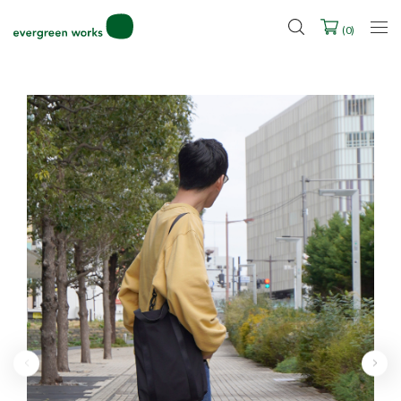
LINE ID連携ですぐに使える500ポイントをプレゼント！
2027年ご入学用ランドセル受注会スケジュール
(
0
)