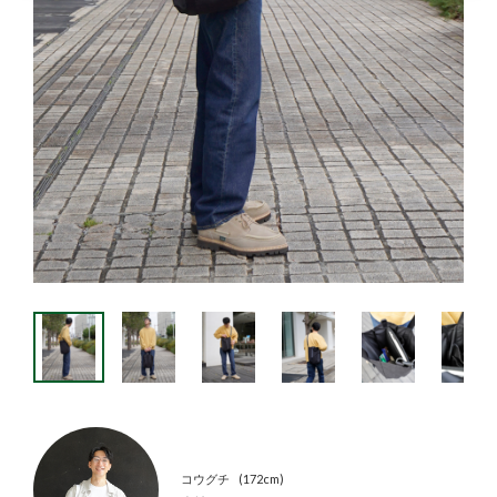
コウグチ
172cm