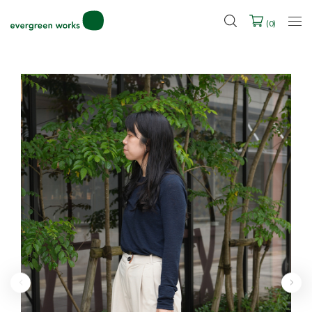
LINE ID連携ですぐに使える500ポイントをプレゼント！
2027年ご入学用ランドセル受注会スケジュール
(
0
)