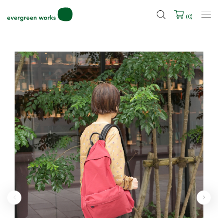
LINE ID連携ですぐに使える500ポイントをプレゼント！
2027年ご入学用ランドセル受注会スケジュール
(
0
)