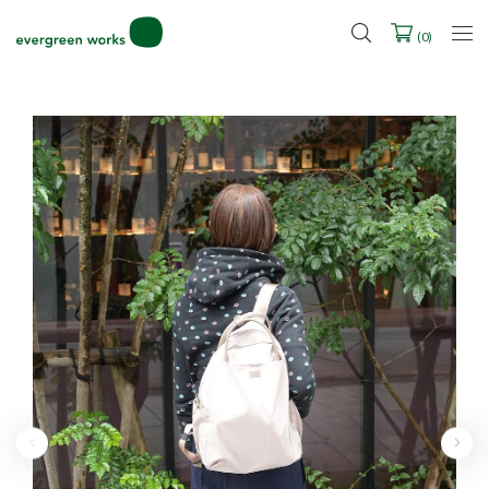
LINE ID連携ですぐに使える500ポイントをプレゼント！
2027年ご入学用ランドセル受注会スケジュール
(
0
)