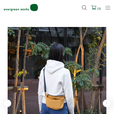
LINE ID連携ですぐに使える500ポイントをプレゼント！
2027年ご入学用ランドセル受注会スケジュール
(
0
)