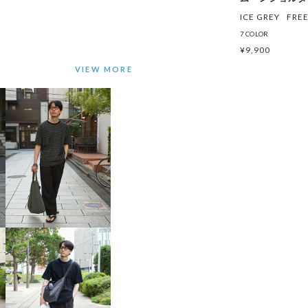
ICE GREY
FRE
7 COLOR
¥
9,900