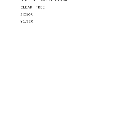
E
CLEAR
FREE
5 COLOR
¥
1,320