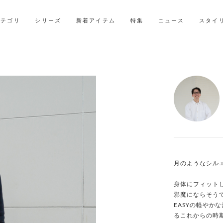
LINE ID連携ですぐに使える500ポイントをプレゼント！
2027年ご入学用ランドセル受注会スケジュール
カテゴリ
シリーズ
新着アイテム
特集
ニュース
スタイ
月のようなシル
身体にフィット
邪魔にならそうで
EASYの軽やか
るこれからの時期