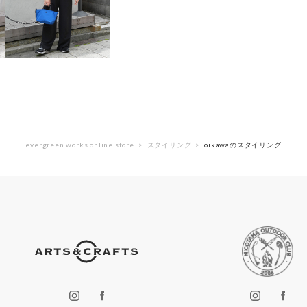
evergreen works online store
スタイリング
oikawaのスタイリング