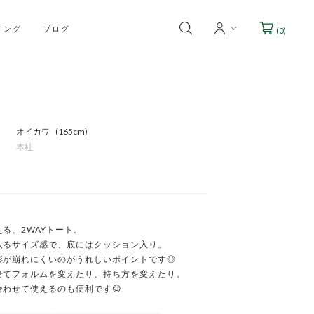
リング
ブログ
(
0
)
オイカワ
165cm
本社
る、2WAYトート。

入るサイズ感で、底にはクッション入り。

形が崩れにくいのがうれしいポイントです◎

せてフォルムを変えたり、持ち方を変えたり。

合わせて使えるのも便利です😊