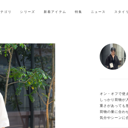
2027年ご入学用ランドセル受注会スケジュール
カテゴリ
シリーズ
新着アイテム
特集
ニュース
スタイ
オン・オフで使え
しっかり荷物が
重さがあっても
荷物の量に合わ
気分やシーンに