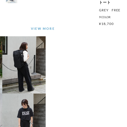
トート
GREY
FREE
9 COLOR
¥
18,700