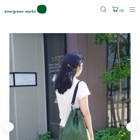
LINE ID連携ですぐに使える500ポイントをプレゼント！
2027年ご入学用ランドセル受注会スケジュール
(
0
)