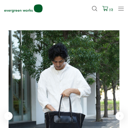
LINE ID連携ですぐに使える500ポイントをプレゼント！
2027年ご入学用ランドセル受注会スケジュール
(
0
)